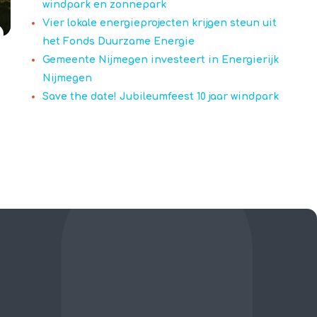
windpark en zonnepark
Vier lokale energieprojecten krijgen steun uit
het Fonds Duurzame Energie
Gemeente Nijmegen investeert in Energierijk
Nijmegen
Save the date! Jubileumfeest 10 jaar windpark