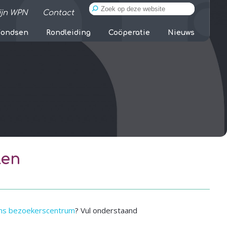
ijn WPN
Contact
Fondsen
Rondleiding
Coöperatie
Nieuws
len
ns bezoekerscentrum
? Vul onderstaand