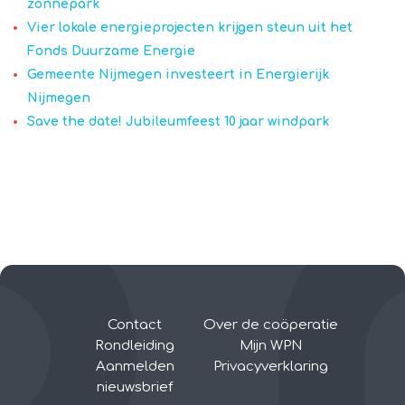
zonnepark
Vier lokale energieprojecten krijgen steun uit het
Fonds Duurzame Energie
Gemeente Nijmegen investeert in Energierijk
Nijmegen
Save the date! Jubileumfeest 10 jaar windpark
Contact
Over de coöperatie
Rondleiding
Mijn WPN
Aanmelden
Privacyverklaring
nieuwsbrief