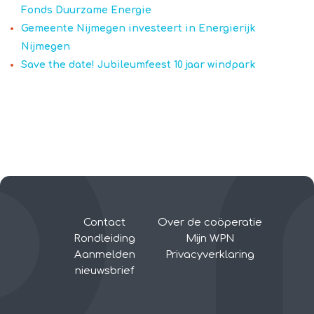
Fonds Duurzame Energie
Gemeente Nijmegen investeert in Energierijk
Nijmegen
Save the date! Jubileumfeest 10 jaar windpark
Contact
Over de coöperatie
Rondleiding
Mijn WPN
Aanmelden
Privacyverklaring
nieuwsbrief